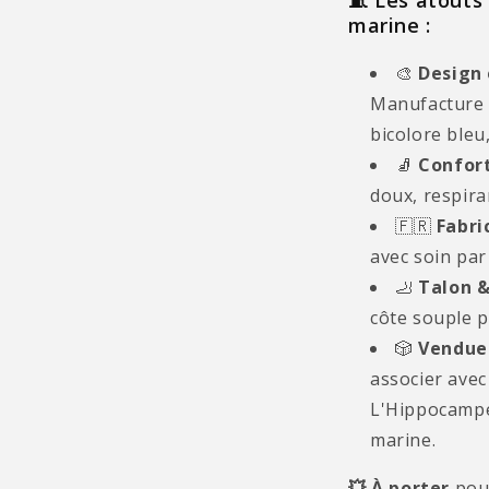
🧵 Les atouts
marine :
🎨
Design 
Manufacture 
bicolore bleu
🧦
Confort
doux, respira
🇫🇷
Fabri
avec soin par
🦶
Talon &
côte souple 
🎲
Vendue 
associer ave
L'Hippocampe
marine.
💥 À porter
pour