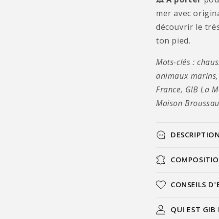
mer avec origina
découvrir le tré
ton pied.
Mots-clés : chau
animaux marins, 
France, GIB La M
Maison Broussaud
DESCRIPTIO
COMPOSITI
CONSEILS D'
QUI EST GIB