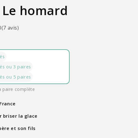
é Le homard
0
(
7
avis
)
tés
és ou 3 paires
és ou 5 paires
a paire complète
 France
 briser la glace
père et son fils