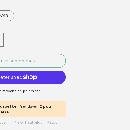
2/46
ugmenter
a
uantité
e
uter à mon pack
IB
a
anufacture
haussette
de moyens de paiement
&#39;unité
aussette
. Prends-en
2 pour
e
aire
.
omard
ousin · 4,9/5 Trustpilot · Retour