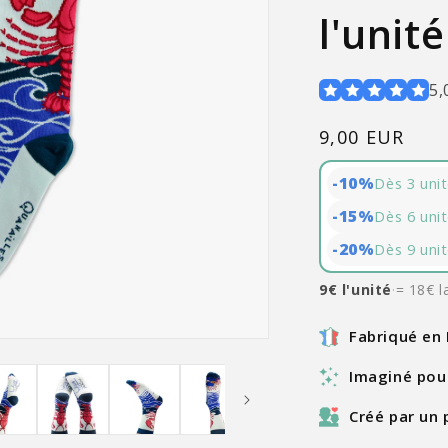
l'unit
5,
Prix
9,00 EUR
habituel
-10%
Dès 3 uni
-15%
Dès 6 unit
-20%
Dès 9 unit
9€ l'unité
·
= 18€ l
Fabriqué en
Imaginé pour
Créé par un 