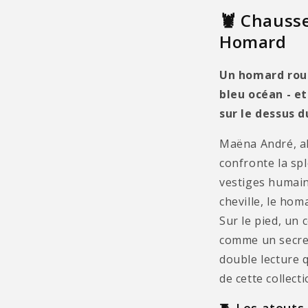
🦞 Chausse
Homard
Un homard rou
bleu océan - et
sur le dessus d
Maëna André, al
confronte la sp
vestiges humain
cheville, le hom
Sur le pied, un 
comme un secret
double lecture q
de cette collecti