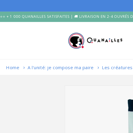
et
passer
au
0 QUANAILLES SATISFAITES | 🚚 LIVRAISON EN 2-4 OUVRÉS DEPUIS LA
contenu
Home
A l'unité: je compose ma paire
Les créatures
Passer aux
informations
produits