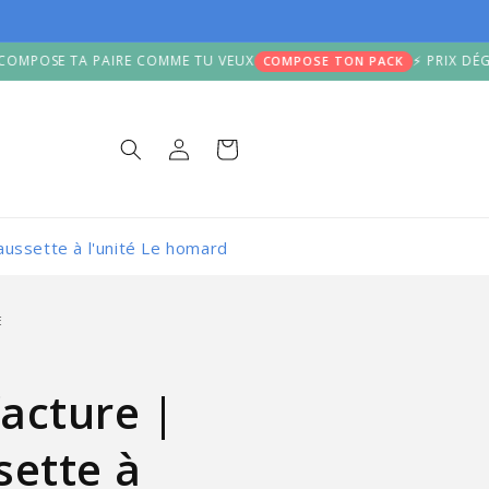
 TA PAIRE COMME TU VEUX
⚡ PRIX DÉGRESSIFS : 
COMPOSE TON PACK
Connexion
Panier
ussette à l'unité Le homard
E
acture |
sette à