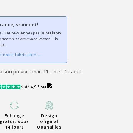
France, vraiment!
s (Haute-Vienne) par la
Maison
eprise du Patrimoine Vivant
. Fils
EX
.
ur notre fabrication →
raison prévue : mar. 11 – mer. 12 août
Noté 4,9/5 sur
Echange
Design
gratuit sous
original
14 jours
Quanailles