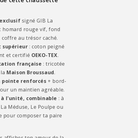
 de cette chaussette
exclusif
signé GIB La
: homard rouge vif, fond
, coffre au trésor caché.
 supérieur
: coton peigné
nt et certifié
OEKO-TEX
.
cation française
: tricotée
 la
Maison Broussaud
.
 pointe renforcés
+ bord-
pour un maintien agréable.
à l'unité, combinable
: à
c La Méduse, Le Poulpe ou
 pour composer ta paire
 afficher ton amour de la