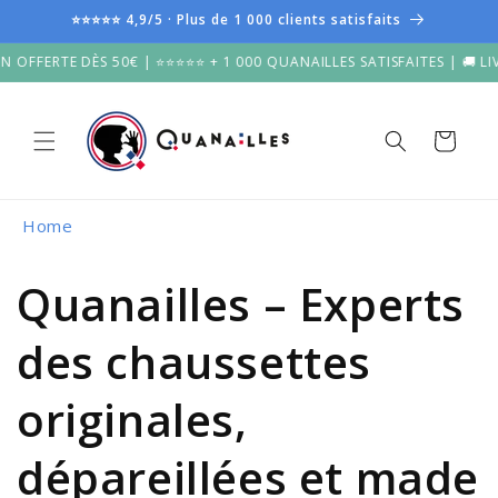
et
⭐⭐⭐⭐⭐ 4,9/5 · Plus de 1 000 clients satisfaits
passer
au
FFERTE DÈS 50€ | ⭐⭐⭐⭐⭐ + 1 000 QUANAILLES SATISFAITES | 🚚 LIVRA
contenu
Panier
Home
Quanailles – Experts
des chaussettes
originales,
dépareillées et made