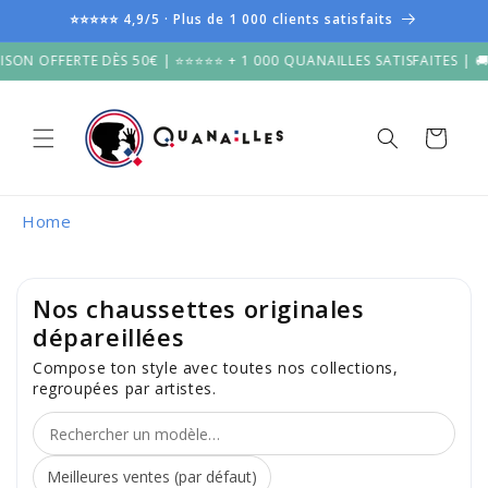
et
⭐⭐⭐⭐⭐ 4,9/5 · Plus de 1 000 clients satisfaits
passer
au
ON OFFERTE DÈS 50€ | ⭐⭐⭐⭐⭐ + 1 000 QUANAILLES SATISFAITES | 🚚 L
contenu
Panier
Home
Nos chaussettes originales
dépareillées
Compose ton style avec toutes nos collections,
regroupées par artistes.
Trier