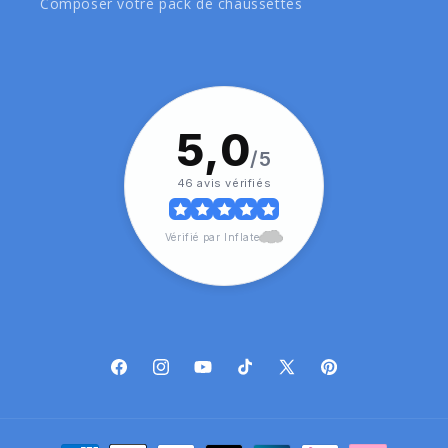
Composer votre pack de chaussettes
5,0
/5
46 avis vérifiés
Vérifié par Inflate
Facebook
Instagram
YouTube
TikTok
X
Pinterest
(Twitter)
Moyens