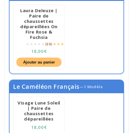
Laura Deleuze |
🔥 Best-seller
Paire de
chaussettes
dépareillées On
Fire Rose &
Fuchsia
★★★★★
★★★★★
(38)
18,00€
Ajouter au panier
Le Caméléon Français
—1 Modèle
Visage Lune Soleil
| Paire de
chaussettes
dépareillées
18,00€