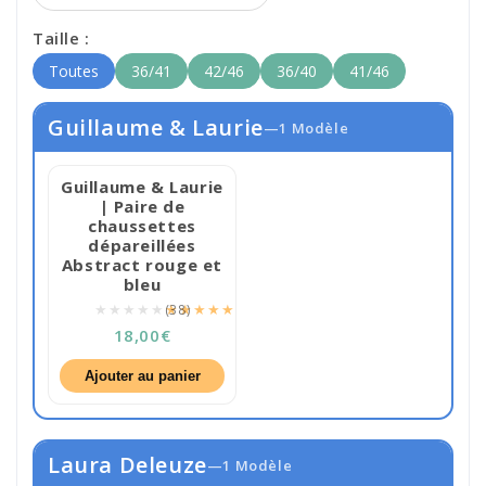
Taille :
Toutes
36/41
42/46
36/40
41/46
Guillaume & Laurie
—1 Modèle
Guillaume & Laurie
🔥 Best-seller
| Paire de
chaussettes
dépareillées
Abstract rouge et
bleu
★★★★★
★★★★★
(38)
18,00€
Ajouter au panier
Laura Deleuze
—1 Modèle