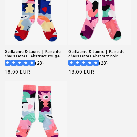
Guillaume & Laurie | Paire de
Guillaume & Laurie | Paire de
chaussettes "Abstract rouge"
chaussettes Abstract noir
28 total reviews
28 total revi
★
★
★
★
★
★
★
★
★
★
(28)
(28)
Prix
18,00 EUR
Prix
18,00 EUR
habituel
habituel