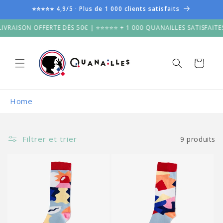
et
⭐⭐⭐⭐⭐ 4,9/5 · Plus de 1 000 clients satisfaits
passer
au
ISON OFFERTE DÈS 50€ | ⭐⭐⭐⭐⭐ + 1 000 QUANAILLES SATISFAITES | 🚚
contenu
Panier
Home
Filtrer et trier
9 produits