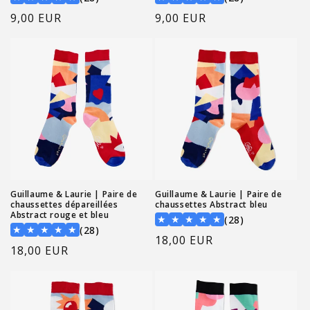
Prix
9,00 EUR
Prix
9,00 EUR
habituel
habituel
Guillaume & Laurie | Paire de
Guillaume & Laurie | Paire de
chaussettes dépareillées
chaussettes Abstract bleu
Abstract rouge et bleu
28 total revi
★
★
★
★
★
(28)
28 total reviews
★
★
★
★
★
(28)
Prix
18,00 EUR
Prix
18,00 EUR
habituel
habituel