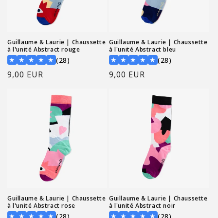
Guillaume & Laurie | Chaussette
Guillaume & Laurie | Chaussette
à l'unité Abstract rouge
à l'unité Abstract bleu
28 total reviews
28 total revi
★
★
★
★
★
★
★
★
★
★
(28)
(28)
Prix
9,00 EUR
Prix
9,00 EUR
habituel
habituel
Guillaume & Laurie | Chaussette
Guillaume & Laurie | Chaussette
à l'unité Abstract rose
à l'unité Abstract noir
28 total reviews
28 total revi
★
★
★
★
★
★
★
★
★
★
(28)
(28)