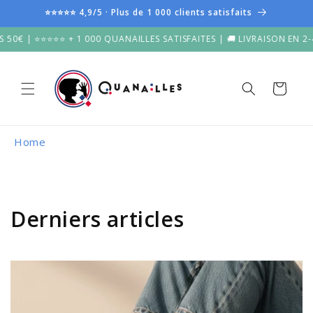
et
⭐⭐⭐⭐⭐ 4,9/5 · Plus de 1 000 clients satisfaits
passer
au
 ⭐⭐⭐⭐⭐ + 1 000 QUANAILLES SATISFAITES | 🚚 LIVRAISON EN 2-4 OUVR
contenu
Panier
Home
Derniers articles