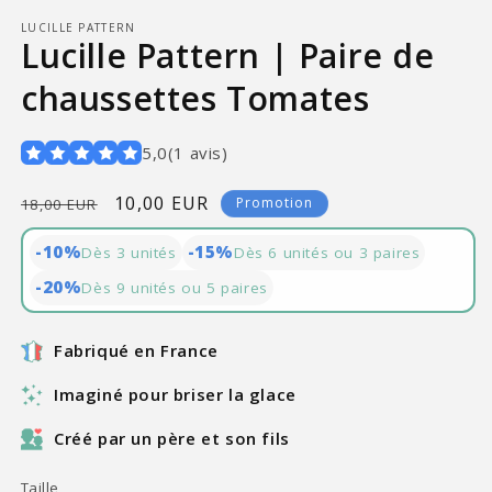
LUCILLE PATTERN
Lucille Pattern | Paire de
chaussettes Tomates
5,0
(
1
avis
)
Prix
Prix
10,00 EUR
Promotion
18,00 EUR
habituel
promotionnel
-10%
-15%
Dès 3 unités
Dès 6 unités ou 3 paires
-20%
Dès 9 unités ou 5 paires
Fabriqué en France
Imaginé pour briser la glace
Créé par un père et son fils
Taille