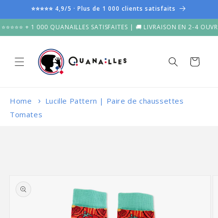
et
⭐⭐⭐⭐⭐ 4,9/5 · Plus de 1 000 clients satisfaits
passer
au
 + 1 000 QUANAILLES SATISFAITES | 🚚 LIVRAISON EN 2-4 OUVRÉS DE
contenu
Panier
Home
Lucille Pattern | Paire de chaussettes
Tomates
Passer aux
informations
produits