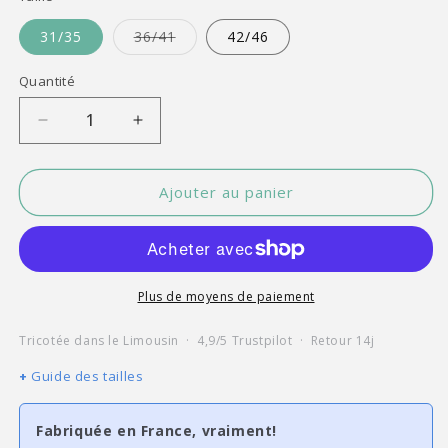
Variante
31/35
36/41
42/46
épuisée
ou
indisponible
Quantité
Quantité
Réduire
Augmenter
la
la
quantité
quantité
de
de
Ajouter au panier
Lucille
Lucille
Pattern
Pattern
|
|
Paire
Paire
de
de
Plus de moyens de paiement
chaussettes
chaussettes
Tomates
Tomates
Tricotée dans le Limousin · 4,9/5 Trustpilot · Retour 14j
Guide des tailles
Fabriquée en France, vraiment!