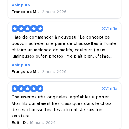
également beaucoup les "collections" des
Voir plus
différentes artistes coopérant et la qualité est au
Françoise M.
, 12 mars 2026
rendez vous. Recevoir rapidement la commande et
un bon service de suivi me confortent dans l'idée
de faire de nouveaux achats chez QUANAILLES.
Vérifié
Hâte de commander à nouveau ! Le concept de
pouvoir acheter une paire de chaussettes à l'unité
et faire un mélange de motifs, couleurs ( plus
lumineuses qu'en photos) me plaît bien. J'aime
également beaucoup les "collections" des
Voir plus
différentes artistes coopérant et la qualité est au
Françoise M.
, 12 mars 2026
rendez vous. Recevoir rapidement la commande et
un bon service de suivi me confortent dans l'idée
de faire de nouveaux achats chez QUANAILLES.
Vérifié
Chaussettes très originales, agréables à porter.
Mon fils qui étaient très classiques dans le choix
de ses chaussettes, les adorent. Je suis très
satisfaite
Edith D.
, 16 mars 2026