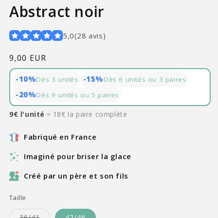
Abstract noir
5,0
(
28
avis
)
Prix
9,00 EUR
habituel
-10%
-15%
Dès 3 unités
Dès 6 unités ou 3 paires
-20%
Dès 9 unités ou 5 paires
9€ l'unité
·
= 18€ la paire complète
Fabriqué en France
Imaginé pour briser la glace
Créé par un père et son fils
Taille
Variante
36/41
42/46