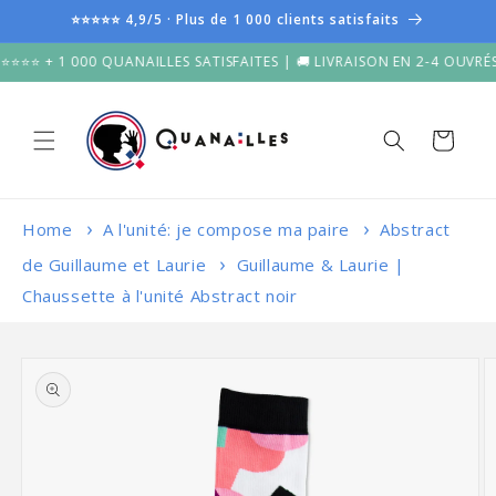
et
⭐⭐⭐⭐⭐ 4,9/5 · Plus de 1 000 clients satisfaits
passer
au
 1 000 QUANAILLES SATISFAITES | 🚚 LIVRAISON EN 2-4 OUVRÉS DEPUI
contenu
Panier
Home
A l'unité: je compose ma paire
Abstract
de Guillaume et Laurie
Guillaume & Laurie |
Chaussette à l'unité Abstract noir
Passer aux
informations
produits