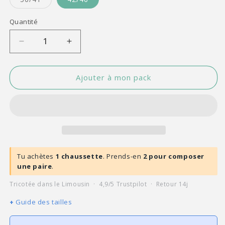
épuisée
ou
indisponible
Quantité
Quantité
Réduire
Augmenter
la
la
quantité
quantité
de
de
Ajouter à mon pack
Guillaume
Guillaume
&amp;
&amp;
Laurie
Laurie
|
|
Chaussette
Chaussette
à
à
l&#39;unité
l&#39;unité
Tu achètes
1 chaussette
. Prends-en
2 pour composer
Abstract
Abstract
une paire
.
noir
noir
Tricotée dans le Limousin · 4,9/5 Trustpilot · Retour 14j
Guide des tailles