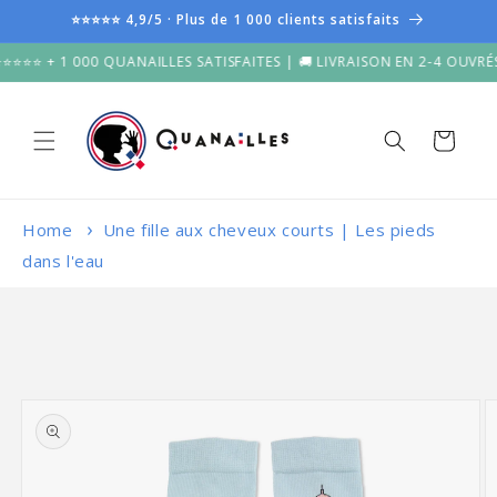
et
⭐⭐⭐⭐⭐ 4,9/5 · Plus de 1 000 clients satisfaits
passer
au
 1 000 QUANAILLES SATISFAITES | 🚚 LIVRAISON EN 2-4 OUVRÉS DEPU
contenu
Panier
Home
Une fille aux cheveux courts | Les pieds
dans l'eau
Passer aux
informations
produits