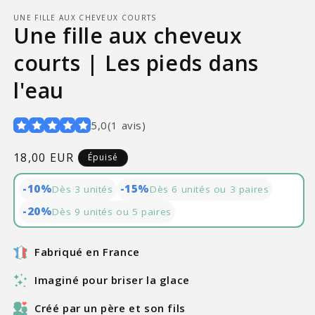
UNE FILLE AUX CHEVEUX COURTS
Une fille aux cheveux
courts | Les pieds dans
l'eau
5,0
(
1
avis
)
Prix
18,00 EUR
Épuisé
habituel
-10%
-15%
Dès 3 unités
Dès 6 unités ou 3 paires
-20%
Dès 9 unités ou 5 paires
Fabriqué en France
Imaginé pour briser la glace
Créé par un père et son fils