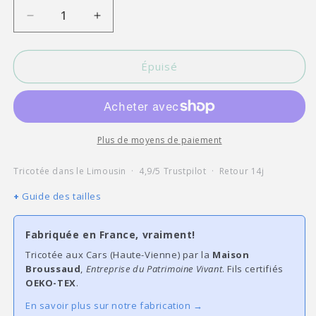
Réduire
Augmenter
la
la
quantité
quantité
de
de
Épuisé
Atelier
Atelier
Salé
Salé
|
|
Paire
Paire
de
de
Plus de moyens de paiement
chaussettes
chaussettes
Surfer
Surfer
Tricotée dans le Limousin · 4,9/5 Trustpilot · Retour 14j
le
le
Guide des tailles
jour
jour
rouge
rouge
Fabriquée en France, vraiment!
Tricotée aux Cars (Haute-Vienne) par la
Maison
Broussaud
,
Entreprise du Patrimoine Vivant
. Fils certifiés
OEKO-TEX
.
En savoir plus sur notre fabrication →