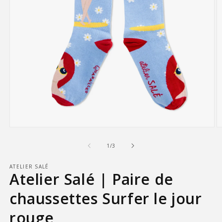
Ouvrir
O
le
le
média
m
de
1
/
3
1
2
dans
d
ATELIER SALÉ
une
u
Atelier Salé | Paire de
fenêtre
f
modale
m
chaussettes Surfer le jour
rouge