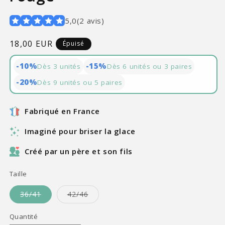
5,0
(
2
avis
)
Prix
18,00 EUR
Épuisé
habituel
-10%
-15%
Dès 3 unités
Dès 6 unités ou 3 paires
-20%
Dès 9 unités ou 5 paires
Fabriqué en France
Imaginé pour briser la glace
Créé par un père et son fils
Taille
Variante
Variante
36/41
42/46
épuisée
épuisée
ou
ou
indisponible
indisponible
Quantité
Quantité