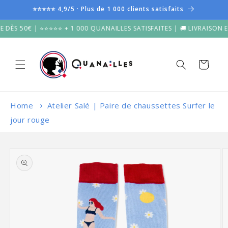
et
⭐⭐⭐⭐⭐ 4,9/5 · Plus de 1 000 clients satisfaits
passer
au
50€ | ⭐⭐⭐⭐⭐ + 1 000 QUANAILLES SATISFAITES | 🚚 LIVRAISON EN 2-4
contenu
Panier
Home
Atelier Salé | Paire de chaussettes Surfer le
jour rouge
Passer aux
informations
produits