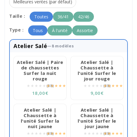
Taille :
Toutes
36/41
42/46
Type :
Tous
À l'unité
Assortie
Atelier Salé
—8 modèles
Atelier Salé | Paire
Atelier Salé |
de chaussettes
Chaussette à
Surfer la nuit
l'unité Surfer le
rouge
jour rouge
★★★★★
★★★★★
★★★★★
★★★★★
(38)
(38)
18,00€
9,00€
Atelier Salé |
Atelier Salé |
Chaussette à
Chaussette à
l'unité Surfer la
l'unité Surfer le
nuit jaune
jour jaune
★★★★★
★★★★★
★★★★★
★★★★★
(38)
(38)