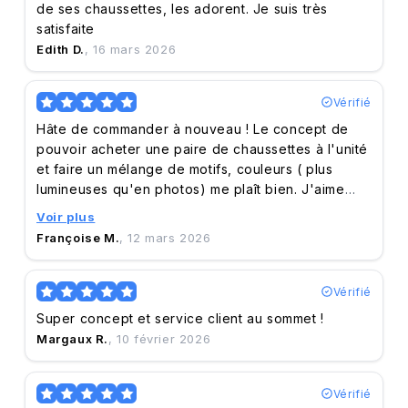
de ses chaussettes, les adorent. Je suis très
satisfaite
Edith D.
, 16 mars 2026
Vérifié
Hâte de commander à nouveau ! Le concept de
pouvoir acheter une paire de chaussettes à l'unité
et faire un mélange de motifs, couleurs ( plus
lumineuses qu'en photos) me plaît bien. J'aime
également beaucoup les "collections" des
Voir plus
différentes artistes coopérant et la qualité est au
Françoise M.
, 12 mars 2026
rendez vous. Recevoir rapidement la commande et
un bon service de suivi me confortent dans l'idée
de faire de nouveaux achats chez QUANAILLES.
Vérifié
Super concept et service client au sommet !
Margaux R.
, 10 février 2026
Vérifié